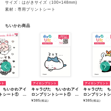
サイズ：はがきサイズ（100×148mm)
素材：専用プリントシート
ちいかわ商品
ント
アイロンプリント
アイロンプリント
 ちいかわアイ
キャラぴた ちいかわアイ
キャラぴた 
トシート① A
ロンプリントシート① ミ
ロンプリント
ニ12
ニ16
¥
385
¥
385
(税込)
(税込)