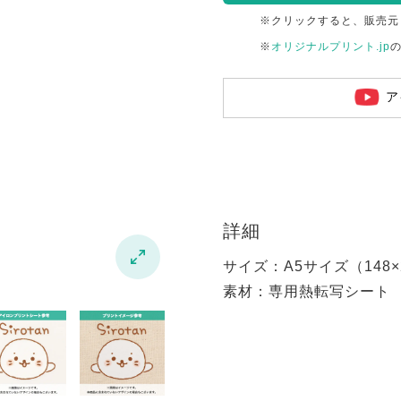
※クリックすると、販売元
※
オリジナルプリント.jp
ア
詳細

サイズ：A5サイズ（148×2
素材：専用熱転写シート