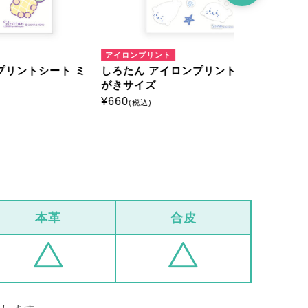
アイロンプリント
アイロンプリ
ート ミ
しろたん アイロンプリントシート は
しろたん 
がきサイズ
がきサイズ
¥
660
¥
660
(税込)
(税込)
本革
合皮