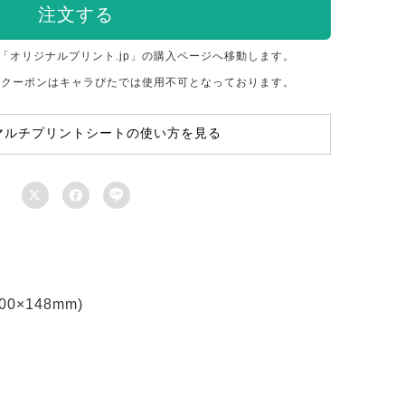
注文する
「オリジナルプリント.jp」の購入ページへ移動します。
のクーポンはキャラぴたでは使用不可となっております。
マルチプリントシートの使い方を見る



×148mm)
ト