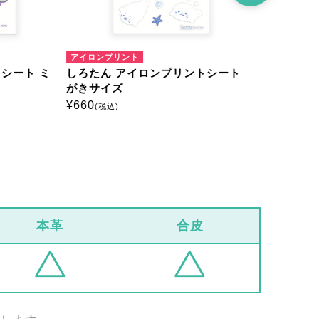
アイロンプリント
アイロンプリ
ート ミ
しろたん アイロンプリントシート は
しろたん 
がきサイズ
がきサイズ
¥
660
¥
660
(税込)
(税込)
本革
合皮