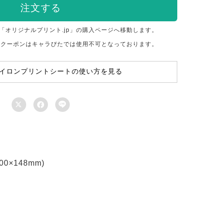
注文する
「オリジナルプリント.jp」の購入ページへ移動します。
のクーポンはキャラぴたでは使用不可となっております。
イロンプリントシートの使い方を見る



×148mm)