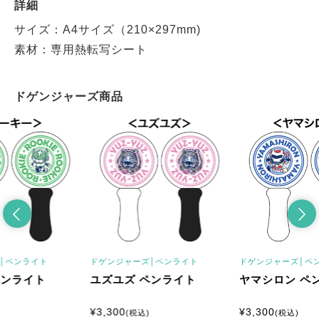
詳細
サイズ：A4サイズ（210×297mm)
素材：専用熱転写シート
ドゲンジャーズ商品
│
ペンライト
ドゲンジャーズ│
ペンライト
ドゲンジャーズ│
ペ
ペンライト
ユズユズ ペンライト
ヤマシロン ペ
¥
3,300
¥
3,300
(税込)
(税込)