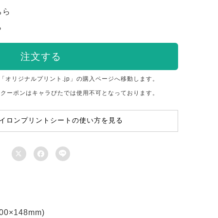
ちら
ら
注文する
「オリジナルプリント.jp」の購入ページへ移動します。
のクーポンはキャラぴたでは使用不可となっております。
イロンプリントシートの使い方を見る



×148mm)