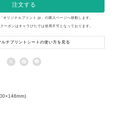
注文する
「オリジナルプリント.jp」の購入ページへ移動します。
のクーポンはキャラぴたでは使用不可となっております。
マルチプリントシートの使い方を見る



×148mm)
ト