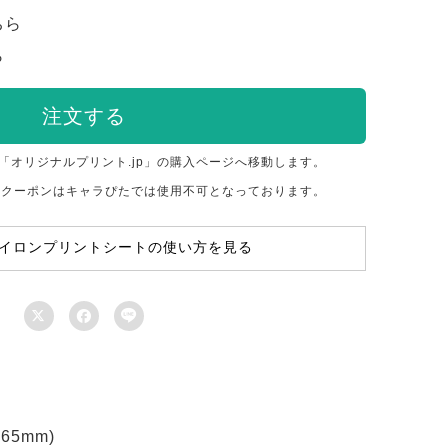
ちら
ら
注文する
「オリジナルプリント.jp」の購入ページへ移動します。
のクーポンはキャラぴたでは使用不可となっております。
イロンプリントシートの使い方を見る



5mm)