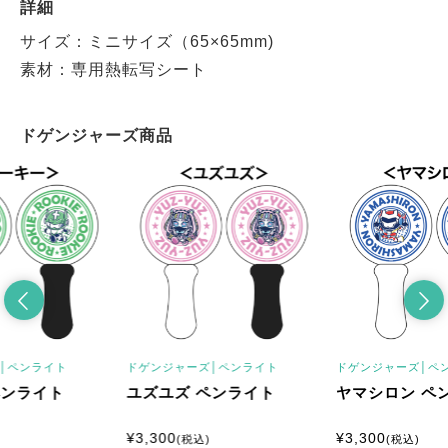
詳細
サイズ：ミニサイズ（65×65mm)
素材：専用熱転写シート
ドゲンジャーズ商品
│
ペンライト
ドゲンジャーズ│
ペンライト
ドゲンジャーズ│
ペ
ペンライト
ユズユズ ペンライト
ヤマシロン ペ
¥
3,300
¥
3,300
(税込)
(税込)