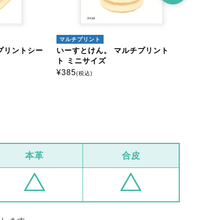
マルチプリント
マルチプリン
ントシー
いーすとけん。 マルチプリントシー
いーすとけ
ト ミニサイズ
ト ミニサイ
¥
385
¥
385
(税込)
(税込)
本革
合皮