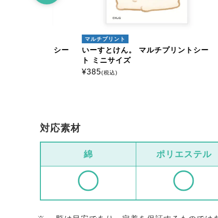
マルチプリント
マルチ
プリントシー
いーすとけん。 マルチプリントシー
いーす
ト ミニサイズ
ト ミ
¥
385
¥
385
(税込)
(
対応素材
綿
ポリエステル