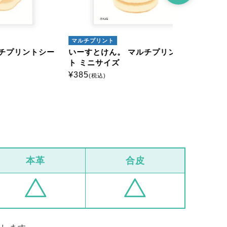
マルチプリント
マルチプリン
ントシー
いーすとけん。 マルチプリントシー
いーすとけ
ト ミニサイズ
ト ミニサイ
¥
385
¥
385
(税込)
(税込)
本革
合皮