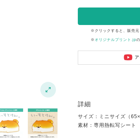
※クリックすると、販売元
※
オリジナルプリント.jp
ア

詳細
サイズ：ミニサイズ（65×6
素材：専用熱転写シート