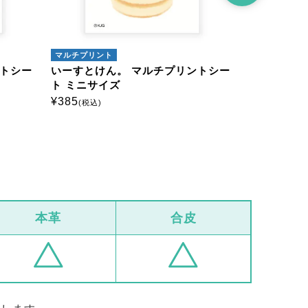
マルチプリント
マルチプリン
ントシー
いーすとけん。 マルチプリントシー
いーすとけ
ト ミニサイズ
ト ミニサイ
¥
385
¥
385
(税込)
(税込)
本革
合皮