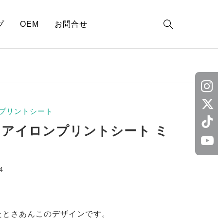

プ
OEM
お問合せ
プリントシート
 アイロンプリントシート ミ
4
たとさあんこのデザインです。