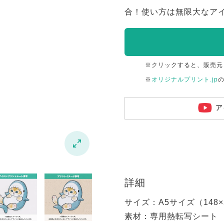
合！使い方は無限大なア
※クリックすると、販売元
※
オリジナルプリント.jp
ア

詳細
サイズ：A5サイズ（148×2
素材：専用熱転写シート