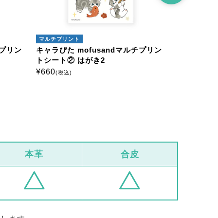
マルチプリント
マルチプリン
チプリン
キャラぴた mofusandマルチプリン
キャラぴた 
トシート② はがき2
トシート① 
¥
660
¥
385
(税込)
(税込)
本革
合皮