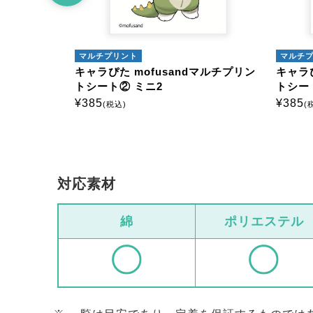
マルチプリント
マルチ
dマルチプリン
キャラぴた mofusandマルチプリン
キャラぴ
トシート② ミニ2
トシー
¥
385
¥
385
(税込)
(
対応素材
綿
ポリエステル