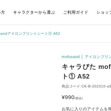
い方
キャラクターから選ぶ
ご利用ガイド
ショッ
usandアイロンプリントシート① A52
mofusand
│
アイロンプリ
キャラぴた mo
ト① A52
商品コード:CK-B-202310-a
¥
990
(税込)
お気に入りのアイテムを