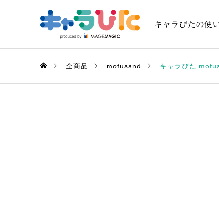
キャラぴたの使
全商品
mofusand
キャラぴた mof