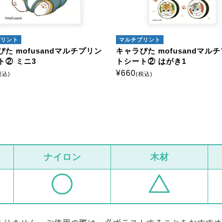
プリント
マルチプリント
た mofusandマルチプリン
キャラぴた mofusandマル
ト② ミニ3
トシート② はがき1
¥
660
税込)
(税込)
ナイロン
木材