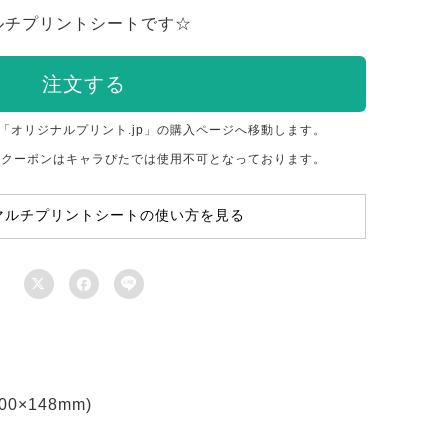
ルチプリントシートです☆
注文する
「オリジナルプリント.jp」の購入ページへ移動します。
のクーポンはキャラぴたでは使用不可となっております。
マルチプリントシートの使い方を見る



×148mm)
ト