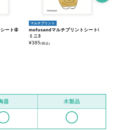
マルチプリント
マルチプリン
ート➃
mofusandマルチプリントシート➃
mofusa
ミニ3
はがき1
¥
385
¥
660
(税込)
(税込)
陶器
木製品