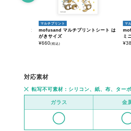
マルチプリント
マルチ
ントシート は
mofusand マルチプリントシート は
mofu
がきサイズ
ミニ1
¥
660
¥
385
(税込)
(
対応素材
転写不可素材：シリコン、紙、布、ター
ガラス
金