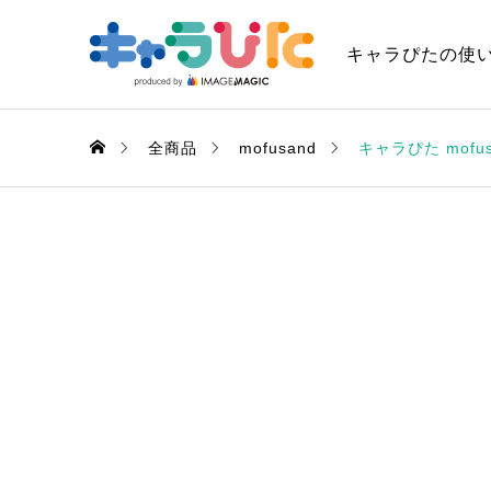
キャラぴたの使
全商品
mofusand
キャラぴた mof