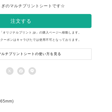
さぎのマルチプリントシートです☆
注文する
「オリジナルプリント.jp」の購入ページへ移動します。
のクーポンはキャラぴたでは使用不可となっております。
マルチプリントシートの使い方を見る



5mm)
ト