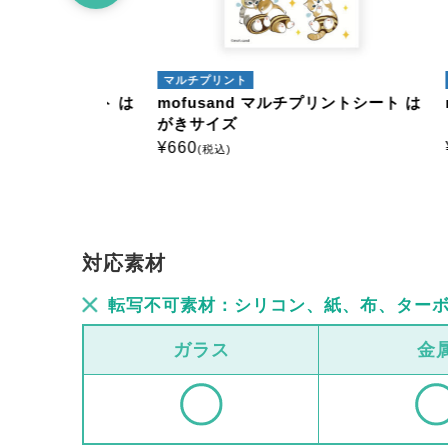
マルチプリント
マルチ
ントシート は
mofusand マルチプリントシート は
mofu
がきサイズ
ミニ1
¥
660
¥
385
(税込)
(
対応素材
転写不可素材：シリコン、紙、布、ター
ガラス
金