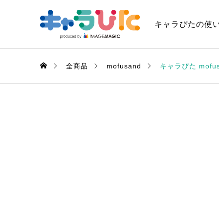
キャラぴたの使
全商品
mofusand
キャラぴた mof