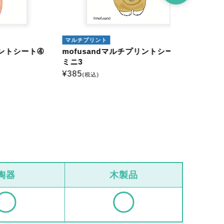
マルチプリント
マルチプリン
ート➃
mofusandマルチプリントシート➃
mofusa
ミニ3
はがき1
¥
385
¥
660
(税込)
(税込)
陶器
木製品