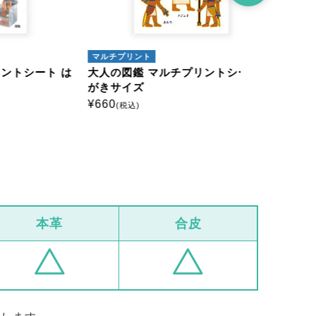
マルチプリント
アイロンプリ
ート は
大人の図鑑 マルチプリントシート は
大人の図鑑
がきサイズ
ミニサイズ
¥
660
¥
385
(税込)
(税込)
本革
合皮