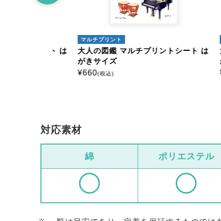
マルチプリント
マルチ
トシート は
大人の図鑑 マルチプリントシート は
大人の
がきサイズ
がきサ
¥
660
¥
660
(税込)
(
対応素材
綿
ポリエステル