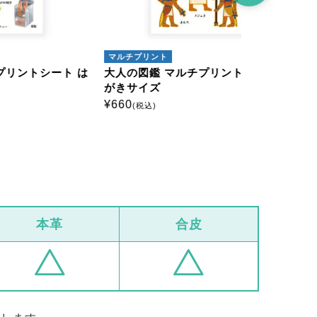
マルチプリント
アイロンプリ
ート は
大人の図鑑 マルチプリントシート は
大人の図鑑
がきサイズ
ミニサイズ
¥
660
¥
385
(税込)
(税込)
本革
合皮