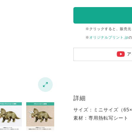
※クリックすると、販売元
※
オリジナルプリント.jp
ア

詳細
サイズ：ミニサイズ（65×6
素材：専用熱転写シート