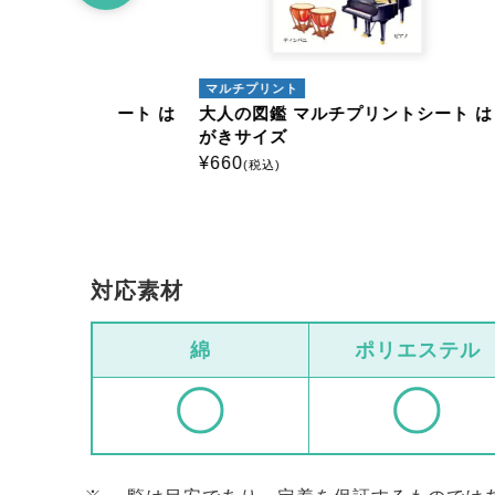
マルチプリント
マルチ
トシート は
大人の図鑑 マルチプリントシート は
大人の
がきサイズ
がきサ
¥
660
¥
660
(税込)
(
対応素材
綿
ポリエステル