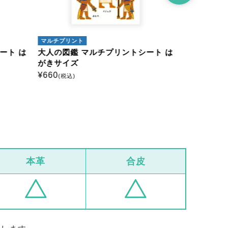
マルチプリント
アイロンプリ
ート は
大人の図鑑 マルチプリントシート は
大人の図鑑
がきサイズ
ミニサイズ
¥
660
¥
385
(税込)
(税込)
本革
合皮