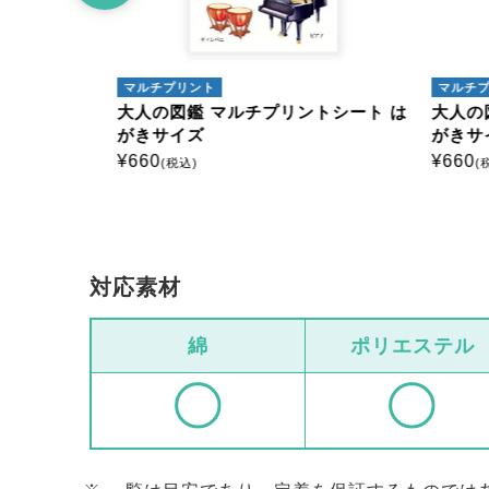
マルチプリント
マルチ
トシート は
大人の図鑑 マルチプリントシート は
大人の
がきサイズ
がきサ
¥
660
¥
660
(税込)
(
対応素材
綿
ポリエステル