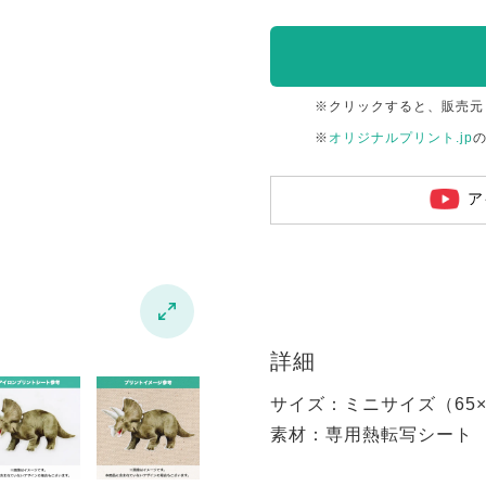
※クリックすると、販売元
※
オリジナルプリント.jp
ア

詳細
サイズ：ミニサイズ（65×6
素材：専用熱転写シート