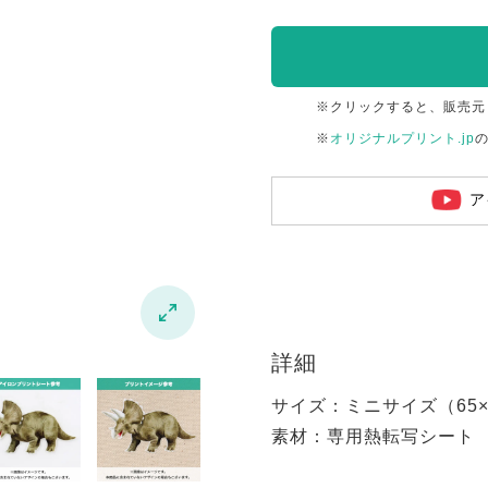
※クリックすると、販売元
※
オリジナルプリント.jp
ア

詳細
サイズ：ミニサイズ（65×6
素材：専用熱転写シート