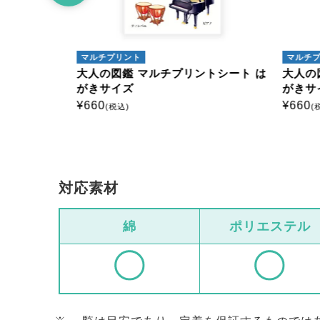
マルチプリント
マルチ
トシート は
大人の図鑑 マルチプリントシート は
大人の
がきサイズ
がきサ
¥
660
¥
660
(税込)
(
対応素材
綿
ポリエステル