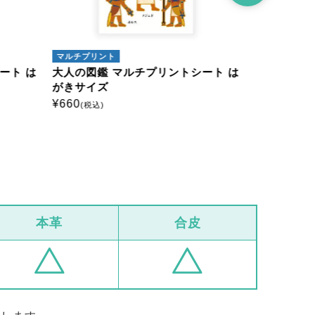
マルチプリント
アイロンプリ
ート は
大人の図鑑 マルチプリントシート は
大人の図鑑
がきサイズ
ミニサイズ
¥
660
¥
385
(税込)
(税込)
本革
合皮